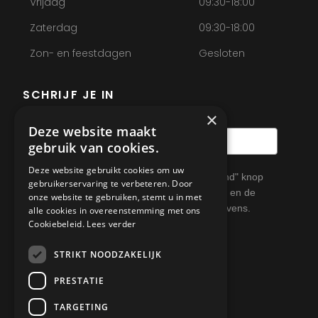
Vrijdag
09:30-18:00
Zaterdag
09:30-18:00
Zon- en feestdagen
Gesloten
SCHRIJF JE IN
×
Deze website maakt
gebruik van cookies.
Deze website gebruikt cookies om uw
Door dit formulier te verzenden via de "verzend" knop
gebruikerservaring te verbeteren. Door
hieronder ga je akkoord met de
privacy policy
en de
onze website te gebruiken, stemt u in met
manier waarop Tapishop omgaat met je gegevens.
alle cookies in overeenstemming met ons
Cookiebeleid.
Lees verder
Verzenden
STRIKT NOODZAKELIJK
PRESTATIE
Decoratiespecialist met het
TARGETING
Tintto-kwaliteitslabel