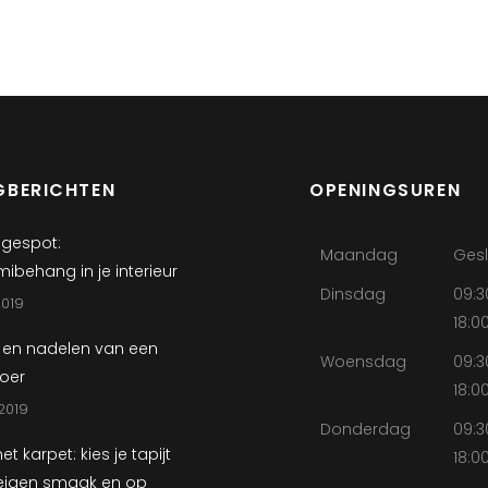
GBERICHTEN
OPENINGSUREN
 gespot:
Maandag
Ges
ibehang in je interieur
Dinsdag
09:3
2019
18:0
 en nadelen van een
Woensdag
09:3
loer
18:0
2019
Donderdag
09:3
et karpet: kies je tapijt
18:0
eigen smaak en op