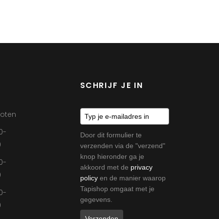
SCHRIJF JE IN
loten
0-
Door dit formulier te
0
verzenden via de "verzend"
knop hieronder ga je
0-
akkoord met de
privacy
0
policy
en de manier waarop
Tapishop omgaat met je
0-
gegevens.
0
Verzenden