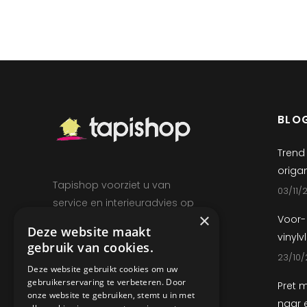
BLO
Trend
origam
Tapishop voorziet u van
03/11/
service en interieuradvies op
×
Voor-
maat. Bent u van plan uw
Deze website maakt
vinylv
huis opnieuw te decoreren
gebruik van cookies.
of bent u op zoek naar
23/10/
Deze website gebruikt cookies om uw
enkele elementen dat uw
gebruikerservaring te verbeteren. Door
Pret m
huis een nieuwe touch
onze website te gebruiken, stemt u in met
naar 