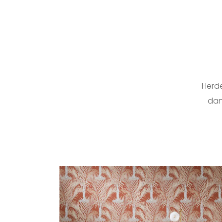
Herd
dan