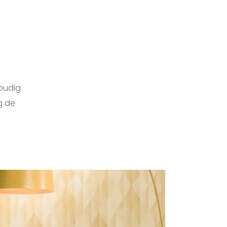
oudig
g de